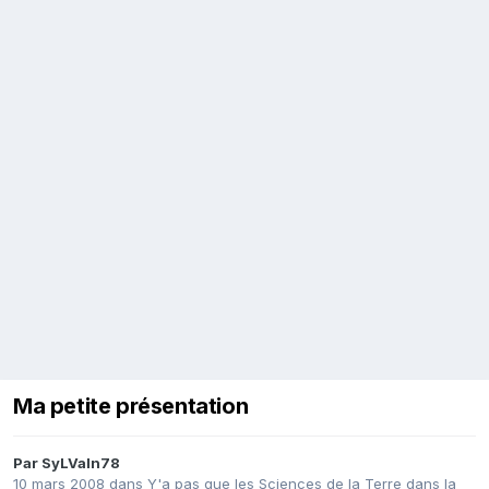
Ma petite présentation
Par
SyLVaIn78
10 mars 2008
dans
Y'a pas que les Sciences de la Terre dans la