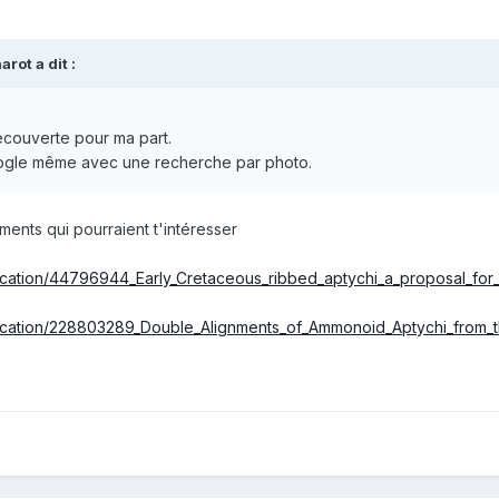
harot
a dit :
écouverte pour ma part.
Google même avec une recherche par photo.
ents qui pourraient t'intéresser
ication/44796944_Early_Cretaceous_ribbed_aptychi_a_proposal_for_
lication/228803289_Double_Alignments_of_Ammonoid_Aptychi_from_