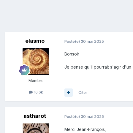
elasmo
Posté(e)
30 mai 2025
Bonsoir
Je pense qu'il pourrait s'agir d'u
Membre
16.6k
Citer
astharot
Posté(e)
30 mai 2025
Merci Jean-François,