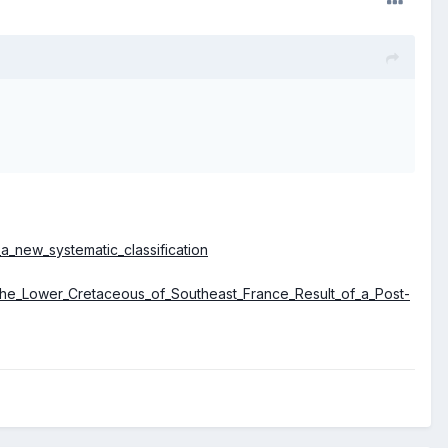
a_new_systematic_classification
the_Lower_Cretaceous_of_Southeast_France_Result_of_a_Post-