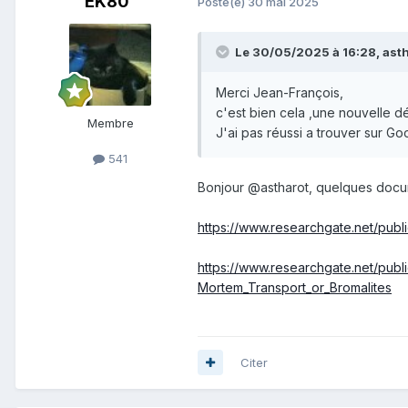
EK80
Posté(e)
30 mai 2025
Le 30/05/2025 à 16:28,
ast
Merci Jean-François,
c'est bien cela ,une nouvelle d
Membre
J'ai pas réussi a trouver sur 
541
Bonjour @astharot, quelques docum
https://www.researchgate.net/publ
https://www.researchgate.net/pub
Mortem_Transport_or_Bromalites
Citer