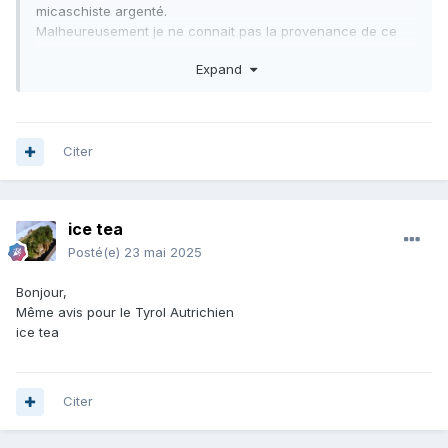
micaschiste argenté.
Malheureusement je ne connait pas la provenance de ce
minéral. peut être, au vu des photos, quelqu'un pourra m'en
Expand
dire plus. d'avance merci.
Bien cordialement
Antoine
Citer
ice tea
Posté(e)
23 mai 2025
Bonjour,
Même avis pour le Tyrol Autrichien
ice tea
Citer