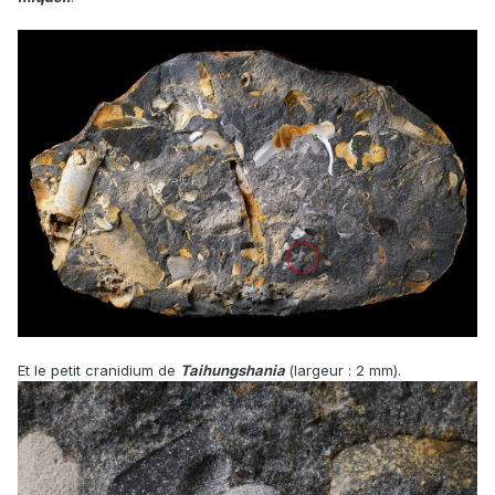
Et le petit cranidium de
Taihungshania
(largeur : 2 mm).