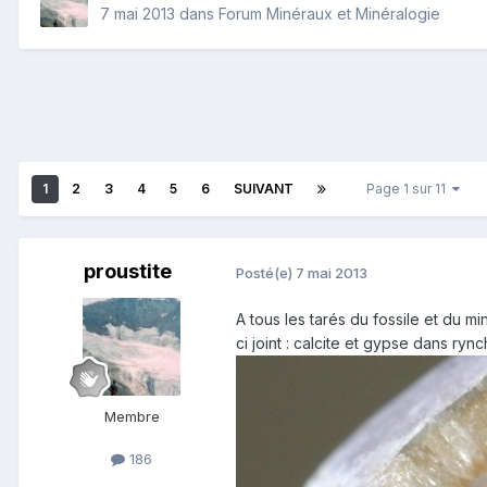
7 mai 2013
dans
Forum Minéraux et Minéralogie
1
2
3
4
5
6
SUIVANT
Page 1 sur 11
proustite
Posté(e)
7 mai 2013
A tous les tarés du fossile et du mi
ci joint : calcite et gypse dans ry
Membre
186