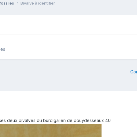
fossiles
Bivalve à identifier
les
Co
r ces deux bivalves du burdigalien de pouydesseaux 40