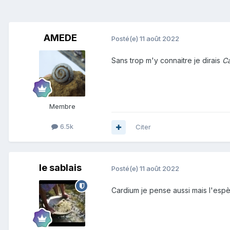
AMEDE
Posté(e)
11 août 2022
Sans trop m'y connaitre je dirais
C
Membre
6.5k
Citer
le sablais
Posté(e)
11 août 2022
Cardium je pense aussi mais l'esp