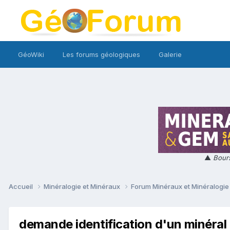
GéoWiki
Les forums géologiques
Galerie
▲
Bours
Accueil
Minéralogie et Minéraux
Forum Minéraux et Minéralogi
demande identification d'un minéral