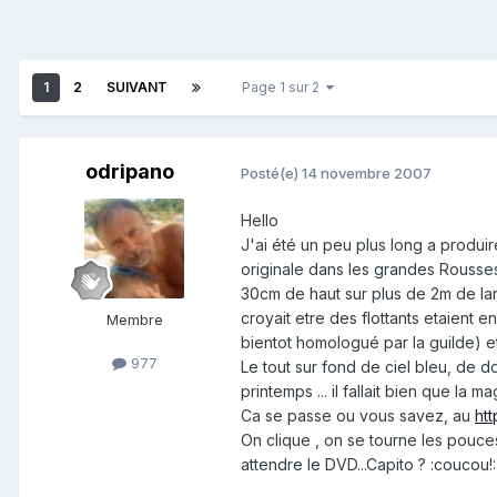
1
2
SUIVANT
Page 1 sur 2
odripano
Posté(e)
14 novembre 2007
Hello
J'ai été un peu plus long a produi
originale dans les grandes Rousses,
30cm de haut sur plus de 2m de larg
croyait etre des flottants etaient 
Membre
bientot homologué par la guilde) e
977
Le tout sur fond de ciel bleu, de d
printemps ... il fallait bien que la ma
Ca se passe ou vous savez, au
ht
On clique , on se tourne les pouces
attendre le DVD...Capito ? :coucou!: