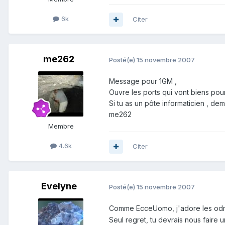
6k
Citer
me262
Posté(e)
15 novembre 2007
Message pour 1GM ,
Ouvre les ports qui vont biens pour
Si tu as un pôte informaticien , dema
me262
Membre
4.6k
Citer
Evelyne
Posté(e)
15 novembre 2007
Comme EcceUomo, j'adore les od
Seul regret, tu devrais nous faire u