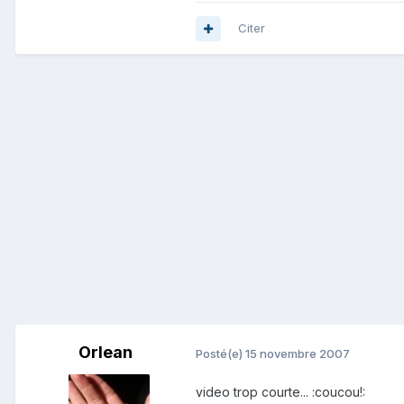
Citer
Orlean
Posté(e)
15 novembre 2007
video trop courte... :coucou!: