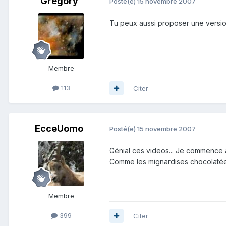
Grégory
Posté(e)
15 novembre 2007
Tu peux aussi proposer une version
Membre
113
Citer
EcceUomo
Posté(e)
15 novembre 2007
Génial ces videos... Je commence 
Comme les mignardises chocolatées,
Membre
399
Citer