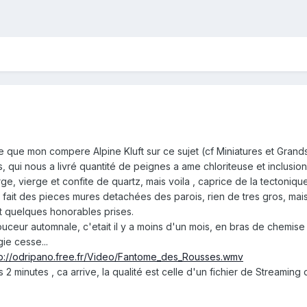
re que mon compere Alpine Kluft sur ce sujet (cf Miniatures et Gran
 qui nous a livré quantité de peignes a ame chloriteuse et inclusion 
e, vierge et confite de quartz, mais voila , caprice de la tectonique
en fait des pieces mures detachées des parois, rien de tres gros, ma
t quelques honorables prises.
ouceur automnale, c'etait il y a moins d'un mois, en bras de chemise
gie cesse...
tp://odripano.free.fr/Video/Fantome_des_Rousses.wmv
 2 minutes , ca arrive, la qualité est celle d'un fichier de Streaming