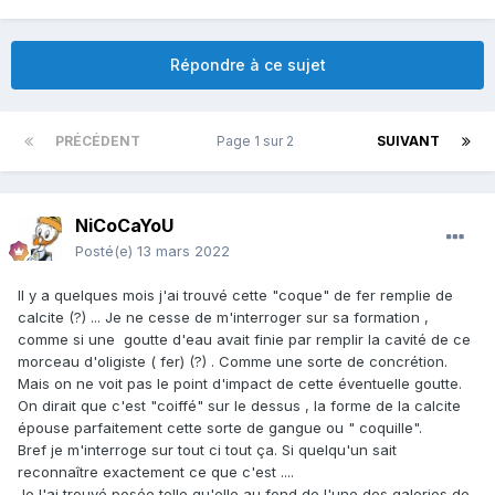
Répondre à ce sujet
PRÉCÉDENT
Page 1 sur 2
SUIVANT
NiCoCaYoU
Posté(e)
13 mars 2022
Il y a quelques mois j'ai trouvé cette "coque" de fer remplie de
calcite (?) ... Je ne cesse de m'interroger sur sa formation ,
comme si une goutte d'eau avait finie par remplir la cavité de ce
morceau d'oligiste ( fer) (?) . Comme une sorte de concrétion.
Mais on ne voit pas le point d'impact de cette éventuelle goutte.
On dirait que c'est "coiffé" sur le dessus , la forme de la calcite
épouse parfaitement cette sorte de gangue ou " coquille".
Bref je m'interroge sur tout ci tout ça. Si quelqu'un sait
reconnaître exactement ce que c'est ....
Je l'ai trouvé posée telle qu'elle au fond de l'une des galeries de