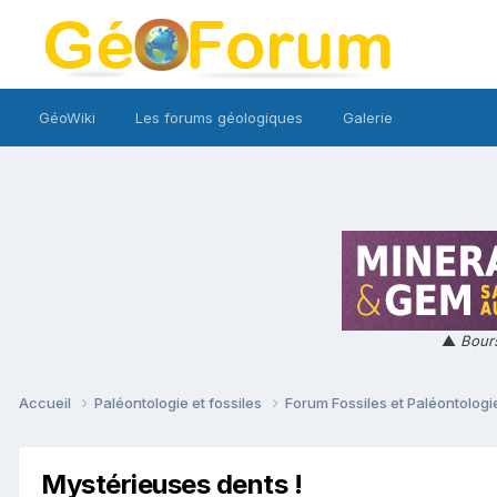
GéoWiki
Les forums géologiques
Galerie
▲
Bours
Accueil
Paléontologie et fossiles
Forum Fossiles et Paléontolog
Mystérieuses dents !