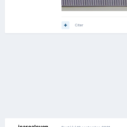
Citer
icarealcyon