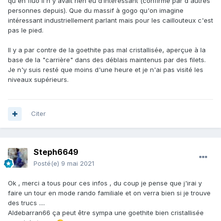
qu'en fluo il n'y avait rien eu d’intéressant (confirmé par d'autres
personnes depuis). Que du massif à gogo qu'on imagine
intéressant industriellement parlant mais pour les caillouteux c'est
pas le pied.
Il y a par contre de la goethite pas mal cristallisée, aperçue à la
base de la "carrière" dans des déblais maintenus par des filets.
Je n'y suis resté que moins d'une heure et je n'ai pas visité les
niveaux supérieurs.
Citer
Steph6649
Posté(e)
9 mai 2021
Ok , merci a tous pour ces infos , du coup je pense que j'irai y
faire un tour en mode rando familiale et on verra bien si je trouve
des trucs ....
Aldebarran66 ça peut être sympa une goethite bien cristallisée