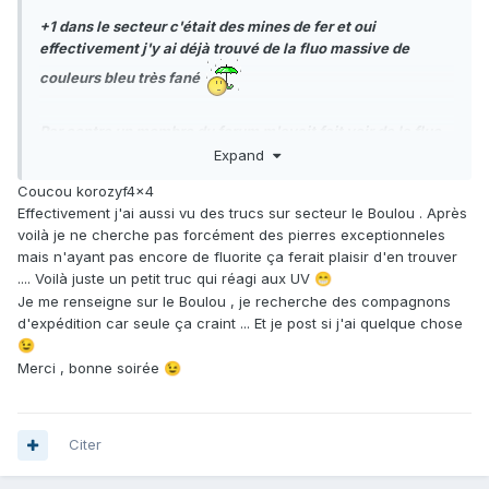
+1 dans le secteur c'était des mines de fer et oui
effectivement j'y ai déjà trouvé de la fluo massive de
couleurs bleu très fané
Par contre un membre du forum m'avait fait voir de la fluo
qu'il avait ramasser au Boulou (il me semble) elle était
Expand
cristallisé mais de petit gabarit et de couleur blanche
Coucou korozyf4x4
à jaunâtre mais réagissant très bien au UV et vu que tu est
Effectivement j'ai aussi vu des trucs sur secteur le Boulou . Après
des PO peut-être cela vaudrait peut-être le coup pour toi
voilà je ne cherche pas forcément des pierres exceptionneles
de te renseigné sur ce secteur ....
mais n'ayant pas encore de fluorite ça ferait plaisir d'en trouver
.... Voilà juste un petit truc qui réagi aux UV
😁
Après je ne saurai t'en dire d'avantage
Je me renseigne sur le Boulou , je recherche des compagnons
Mais peut-être que d'autres membre du forum si ?
d'expédition car seule ça craint ... Et je post si j'ai quelque chose
😉
Merci , bonne soirée
😉
Bonne soirée.
Citer