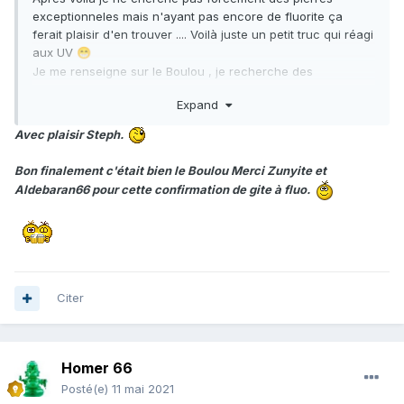
exceptionneles mais n'ayant pas encore de fluorite ça
ferait plaisir d'en trouver .... Voilà juste un petit truc qui réagi
aux UV
😁
Je me renseigne sur le Boulou , je recherche des
compagnons d'expédition car seule ça craint ... Et je post si
Expand
j'ai quelque chose
😉
Merci , bonne soirée
😉
Avec plaisir Steph.
Bon finalement c'était bien le Boulou Merci Zunyite et
Aldebaran66 pour cette confirmation de gite à fluo.
Citer
Homer 66
Posté(e)
11 mai 2021