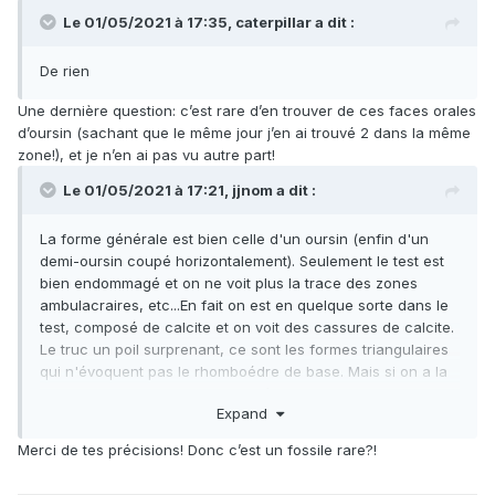
Le 01/05/2021 à 17:35,
caterpillar
a dit :
De rien
Une dernière question: c’est rare d’en trouver de ces faces orales
d’oursin (sachant que le même jour j’en ai trouvé 2 dans la même
zone!), et je n’en ai pas vu autre part!
Le 01/05/2021 à 17:21,
jjnom
a dit :
La forme générale est bien celle d'un oursin (enfin d'un
demi-oursin coupé horizontalement). Seulement le test est
bien endommagé et on ne voit plus la trace des zones
ambulacraires, etc...En fait on est en quelque sorte dans le
test, composé de calcite et on voit des cassures de calcite.
Le truc un poil surprenant, ce sont les formes triangulaires
qui n'évoquent pas le rhomboédre de base. Mais si on a la
surface du test perpendiculaire à l'axe optique du
Expand
rhomboèdre (et c'est bien le cas chez les oursins), on peut
faire apparaître des triangles. CQFD
Merci de tes précisions! Donc c’est un fossile rare?!