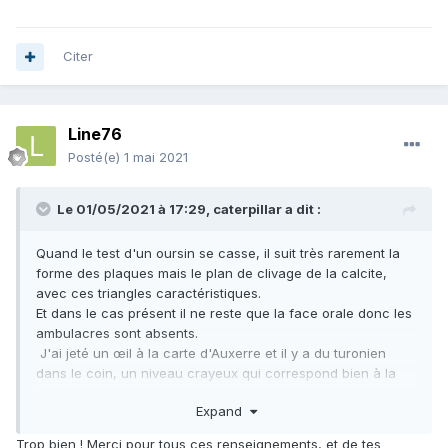
Citer
Line76
Posté(e)
1 mai 2021
Le 01/05/2021 à 17:29,
caterpillar
a dit :
Quand le test d'un oursin se casse, il suit très rarement la
forme des plaques mais le plan de clivage de la calcite,
avec ces triangles caractéristiques.
Et dans le cas présent il ne reste que la face orale donc les
ambulacres sont absents.
J'ai jeté un œil à la carte d'Auxerre et il y a du turonien
dans le coin, un niveau crayeux qui correspond bien à la
gangue à l'intérieur de ton oursin. Et dans le turonien, le
Expand
Micraster
est signalé
Trop bien ! Merci pour tous ces renseignements, et de tes