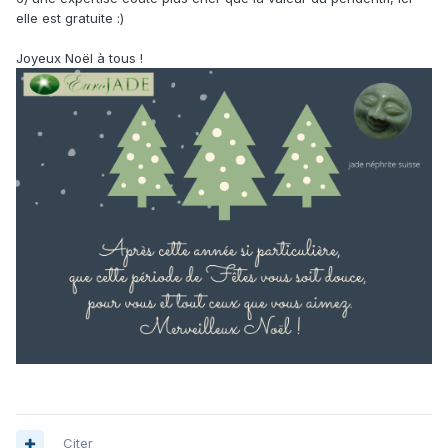
elle est gratuite
:)
Joyeux Noël à tous !
Citer