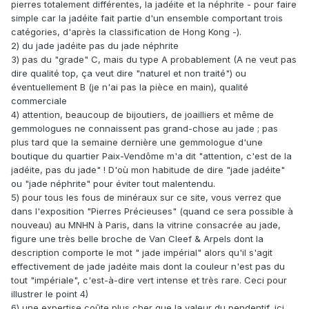
pierres totalement différentes, la jadéite et la néphrite - pour faire
simple car la jadéite fait partie d'un ensemble comportant trois
catégories, d'après la classification de Hong Kong -).
2) du jade jadéite pas du jade néphrite
3) pas du "grade" C, mais du type A probablement (A ne veut pas
dire qualité top, ça veut dire "naturel et non traité") ou
éventuellement B (je n'ai pas la pièce en main), qualité
commerciale
4) attention, beaucoup de bijoutiers, de joailliers et même de
gemmologues ne connaissent pas grand-chose au jade ; pas
plus tard que la semaine dernière une gemmologue d'une
boutique du quartier Paix-Vendôme m'a dit "attention, c'est de la
jadéite, pas du jade" ! D'où mon habitude de dire "jade jadéite"
ou "jade néphrite" pour éviter tout malentendu.
5) pour tous les fous de minéraux sur ce site, vous verrez que
dans l'exposition "Pierres Précieuses" (quand ce sera possible à
nouveau) au MNHN à Paris, dans la vitrine consacrée au jade,
figure une très belle broche de Van Cleef & Arpels dont la
description comporte le mot " jade impérial" alors qu'il s'agit
effectivement de jade jadéite mais dont la couleur n'est pas du
tout "impériale", c'est-à-dire vert intense et très rare. Ceci pour
illustrer le point 4)
6) une expertise coûte plus cher que la valeur du pendentif, ici