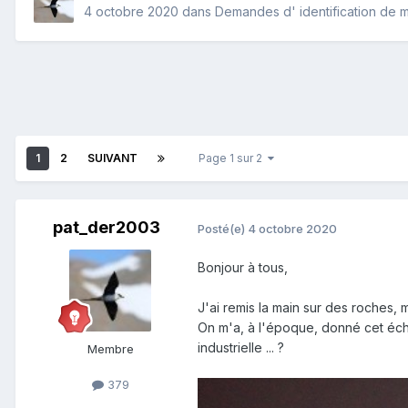
4 octobre 2020
dans
Demandes d' identification de 
1
2
SUIVANT
Page 1 sur 2
pat_der2003
Posté(e)
4 octobre 2020
Bonjour à tous,
J'ai remis la main sur des roches, 
On m'a, à l'époque, donné cet échant
industrielle ... ?
Membre
379