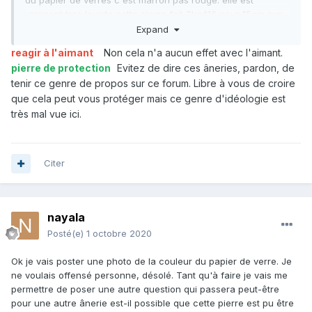
du papier de verres c est marron pas rouge. elle est
vraiment tres lourde cette pierre fait 2kg416 pour 15cm sur
13 au plus large et 6cm de hauteur. so vous me confirmed
Expand
que c est bien une hematite et bien j aureus une grosses
reagir à l'aimant
Non cela n'a aucun effet avec l'aimant.
pierre de protection
supplementaire c'est clair que
pierre de protection
Evitez de dire ces âneries, pardon, de
c'Elle la je ne la porterais pas auteur du cou.
tenir ce genre de propos sur ce forum. Libre à vous de croire
que cela peut vous protéger mais ce genre d'idéologie est
très mal vue ici.
Citer
nayala
Posté(e)
1 octobre 2020
Ok je vais poster une photo de la couleur du papier de verre. Je
ne voulais offensé personne, désolé. Tant qu'à faire je vais me
permettre de poser une autre question qui passera peut-être
pour une autre ânerie est-il possible que cette pierre est pu être