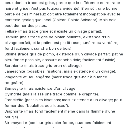
ceux dont la trace est grise, parce que la différence entre trace
noire et grise n'est pas toujours évidente). Bien sûr, une bonne
partie de ces minéraux doit être totalement incompatible avec le
contexte géologique local (Goléon-Pointe Salvador). Mais cela
peut donner des pistes.
Tellure (mais trace grise et il existe un clivage parfait).
Bismuth (mais trace gris de plomb brillante, existence d'un
clivage parfait, et la patine est plutôt rose jaunâtre ou verdâtre;
fond facilement sur charbon de bois).
Stibine (trace gris de plomb, existence d'un clivage parfait, patine
bleu foncé possible, cassure conchoidale; facilement fusible).
Berthierite (mais trace gris-brun et clivage).
Jamesonite (possibles irisations, mais existence d'un clivage).
Plagionite et Boulangérite (mais: trace gris-noir à nuance
rougeâtre).
Semseyite (mais existence d'un clivage).
Cylindrite (mais laisse une trace comme le graphite).
Franckéite (possibles irisations; mais existence d'un clivage; peut
former des "boulettes écailleuses").
Diaphorite (mais fond facilement même dans la flamme d'une
bougie).
Stromeyerite (couleur gris acier foncé, nuances faiblement