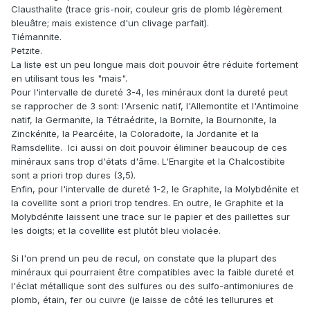
Clausthalite (trace gris-noir, couleur gris de plomb légèrement
bleuâtre; mais existence d'un clivage parfait).
Tiémannite.
Petzite.
La liste est un peu longue mais doit pouvoir être réduite fortement
en utilisant tous les "mais".
Pour l'intervalle de dureté 3-4, les minéraux dont la dureté peut
se rapprocher de 3 sont: l'Arsenic natif, l'Allemontite et l'Antimoine
natif, la Germanite, la Tétraédrite, la Bornite, la Bournonite, la
Zinckénite, la Pearcéite, la Coloradoite, la Jordanite et la
Ramsdellite. Ici aussi on doit pouvoir éliminer beaucoup de ces
minéraux sans trop d'états d'âme. L'Enargite et la Chalcostibite
sont a priori trop dures (3,5).
Enfin, pour l'intervalle de dureté 1-2, le Graphite, la Molybdénite et
la covellite sont a priori trop tendres. En outre, le Graphite et la
Molybdénite laissent une trace sur le papier et des paillettes sur
les doigts; et la covellite est plutôt bleu violacée.
Si l'on prend un peu de recul, on constate que la plupart des
minéraux qui pourraient être compatibles avec la faible dureté et
l'éclat métallique sont des sulfures ou des sulfo-antimoniures de
plomb, étain, fer ou cuivre (je laisse de côté les tellurures et