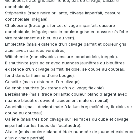
violacées, trace gris acier foncé, pas de clivage, cassure
conchoidale).
Stéphanite (trace noire brillante, clivage imparfait, cassure
conchoidale, inégale)
Chalcosine (trace gris foncé, clivage imparfait, cassure
conchoidale, inégale; mais la couleur grise en cassure fraîche
vire rapidement au bleu ou au vert).
Emplectite (mais existence d'un clivage parfait et couleur gris
acier avec nuances verdâtres).
Wittichenite (non clivable, cassure conchoidale, inégale).
Bismuthinite (gris acier avec nuances jaunâtres ou bleuâtres;
existence d'un clivage parfait; flexible, se coupe au couteau;
fond dans la flamme d'une bougie).
Cosalite (mais existence d'un clivage).
Galénobismuthite (existence d'un clivage; flexible).
Berzélianite (mais: trace brillante; couleur blanc d'argent avec
nuance bleuâtre, devient rapidement mate et noircit).
Acanthite (mais: devient mate à la lumière; malléable, flexible, se
coupe au couteau).
Galène (mais très bon clivage sur les faces du cube et clivage
imparfait sur les faces de l'ocataèdre).
Altaite (mais couleur blanc d'étain nuancée de jaune et existence
d'un clivage parfait)