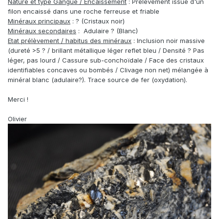
Nature et type Gangue / Encaissement
: Prélèvement issue d'un
filon encaissé dans une roche ferreuse et friable
Minéraux principaux
: ? (Cristaux noir)
Minéraux secondaires
: Adulaire ? (Blanc)
Etat prélèvement / habitus des minéraux
: Inclusion noir massive
(dureté >5 ? / brillant métallique léger reflet bleu / Densité ? Pas
léger, pas lourd / Cassure sub-conchoïdale / Face des cristaux
identifiables concaves ou bombés / Clivage non net) mélangée à
minéral blanc (adulaire?). Trace source de fer (oxydation).
Merci !
Olivier