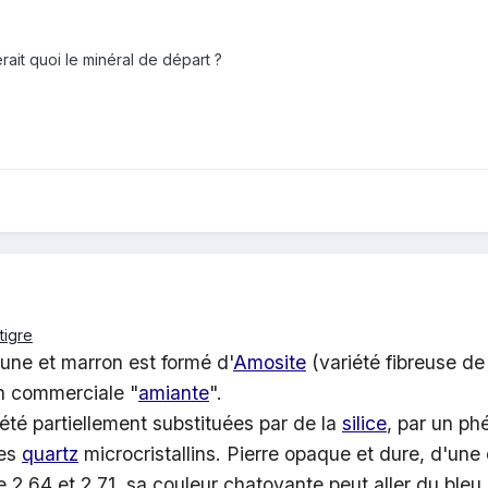
ait quoi le minéral de départ ?
tigre
aune et marron est formé d'
Amosite
(variété fibreuse de
on commerciale "
amiante
".
été partiellement substituées par de la
silice
, par un p
es
quartz
microcristallins. Pierre opaque et dure, d'une 
 2,64 et 2,71, sa couleur chatoyante peut aller du bleu 