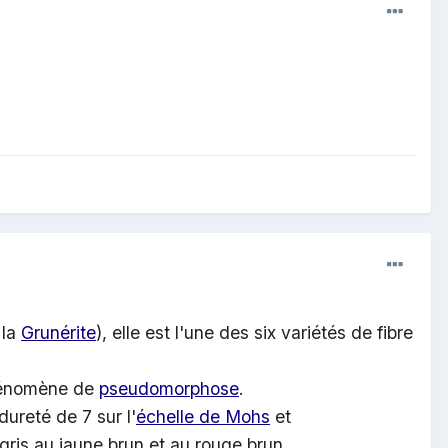
 la
Grunérite
), elle est l'une des six variétés de fibre
hénomène de
pseudomorphose
.
dureté de 7 sur l'
échelle de Mohs
et
gris au jaune brun et au rouge brun.