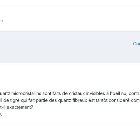
ie
Co
tz microcristallins sont faits de cristaux invisibles à l'oeil nu, cont
oeil de tigre qui fait partie des quartz fibreux est tantôt considéré co
st-il exactement?
s.