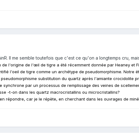
ainR. Il me semble toutefois que c'est ce qu'on a longtemps cru, mai
n de l'origine de l'œil de tigre a été récemment donnée par Heaney et Fi
ntifié l'oeil de tigre comme un archétype de pseudomorphisme. Notre ét
 pseudomorphisme substitution du quartz après l'amiante crocidolite prée
le synchrone par un processus de remplissage des veines de scellemen
asse -t-on dans les quartz macrocristallins ou microcristallins?
en répondre, car je le répète, en cherchant dans les ouvrages de minér