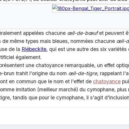
néralement appelées chacune
œil-de-bœuf
et peuvent ê
es de même types mais bleues, nommées chacune
œil-
euse de la
Riébeckite
, qui est une autre des six variété
tificiel également.
 présentent une chatoyance remarquable, un effet optiq
ne-brun trahit l'origine du nom
œil-de-tigre
, rappelant l
'ont en commun que le nom et l'effet de
chatoyance
pui
é comme imitation (meilleur marché) du cymophane, plus rar
tigre, tandis que pour le cymophane, il s'agit d'inclusio