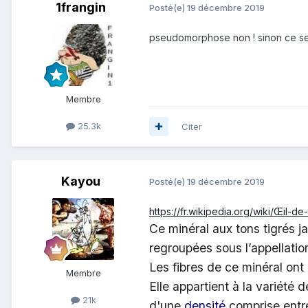
1frangin
Posté(e)
19 décembre 2019
pseudomorphose non ! sinon ce ser
Membre
25.3k
Citer
Kayou
Posté(e)
19 décembre 2019
https://fr.wikipedia.org/wiki/Œil-de-
Ce minéral aux tons tigrés j
regroupées sous l’appellati
Les fibres de ce minéral ont 
Membre
Elle appartient à la variété d
21k
d'une
densité
comprise entre