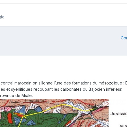
gie
Co
s central marocain on sillonne l’une des formations du mésozoïque : 
ues et syénitiques recoupant les carbonates du Bajocien inférieur.
province de Midlet