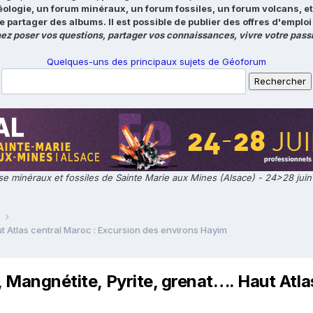
éologie, un forum minéraux, un forum fossiles, un forum volcans, e
e partager des albums. Il est possible de publier des offres d'emp
ez poser vos questions, partager vos connaissances, vivre votre passi
Quelques-uns des principaux sujets de Géoforum
e minéraux et fossiles de Sainte Marie aux Mines (Alsace) - 24>28 jui
e
ut Atlas central Maroc : Excursion des environs Hayim
z, Mangnétite, Pyrite, grenat…. Haut Atl