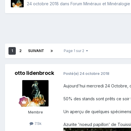
24 octobre 2018
dans
Forum Minéraux et Minéralogie
1
2
SUIVANT
Page 1 sur 2
otto lidenbrock
Posté(e)
24 octobre 2018
Aujourd'hui mercredi 24 Octobre,
50% des stands sont prêts ce soir
Un aperçu de quelques spécimens q
Membre
7.5k
Azurite 'noeud papillon' de Touissi