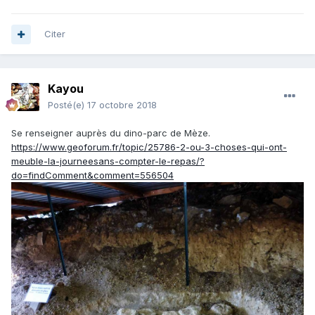
Citer
Kayou
Posté(e)
17 octobre 2018
Se renseigner auprès du dino-parc de Mèze.
https://www.geoforum.fr/topic/25786-2-ou-3-choses-qui-ont-
meuble-la-journeesans-compter-le-repas/?
do=findComment&comment=556504