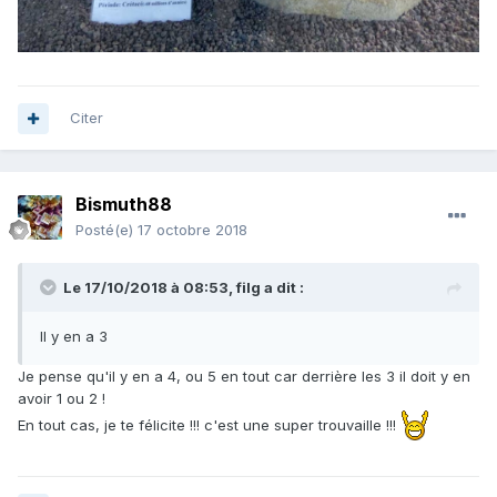
Citer
Bismuth88
Posté(e)
17 octobre 2018
Le 17/10/2018 à 08:53,
filg
a dit :
Il y en a 3
Je pense qu'il y en a 4, ou 5 en tout car derrière les 3 il doit y en
avoir 1 ou 2 !
En tout cas, je te félicite !!! c'est une super trouvaille !!!