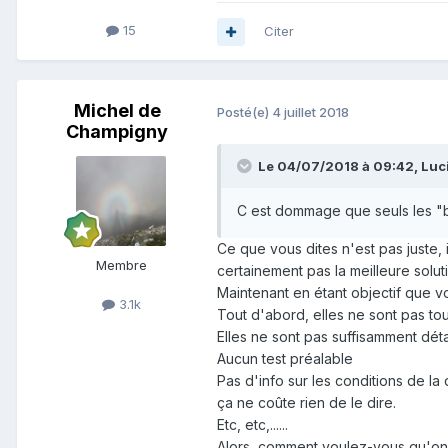
15
Citer
Michel de
Posté(e)
4 juillet 2018
Champigny
Le 04/07/2018 à 09:42,
Luc
C est dommage que seuls les "
Ce que vous dites n'est pas juste,
Membre
certainement pas la meilleure solu
Maintenant en étant objectif que v
3.1k
Tout d'abord, elles ne sont pas to
Elles ne sont pas suffisamment déta
Aucun test préalable
Pas d'info sur les conditions de la
ça ne coûte rien de le dire.
Etc, etc,......
Alors, comment voulez-vous qu'o