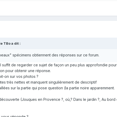
ie TBo
a dit :
beaux" spécimens obtiennent des réponses sur ce forum.
 il suffit de regarder ce sujet de façon un peu plus approfondie po
tion pour obtenir une réponse.
oit-on sur vos photos ?
utes très nettes et manquent singulièrement de descriptif
illées sur la partie qui pose question (la partie noire apparemment.
 découverte (Jouques en Provence ?, où,? Dans le jardin ?, Au bord 
n vous réponde ?