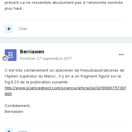
présent ca ne ressemble absolument pas a l'ammonite montrée
plus haut .
Citer
Berriasien
Posté(e)
27 septembre 2017
C'est très certainement un spécimen de Pseudoaustraliceras de
l'Aptien supérieur du Maroc.. Il y en a un fragment figuré sur la
Fig.9.23 de la publication suivante:
http://www.sciencedirect.com/science/article/pii/S0195667117301
866
Cordialement,
Berriasien
Citer