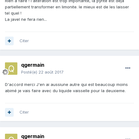
Rien à faire ! l'altération est trop importante, la pyrite est déjà
partiellement transformer en limonite. le mieux est de les laisser
tel quel !
La javel ne fera rien...
Citer
qgermain
Posté(e)
22 août 2017
D'accord merci J'en ai aussiune autre qui est beaucoup moins
abimé je vais faire avec du liquide vaisselle pour la deuxieme.
Citer
qgermain