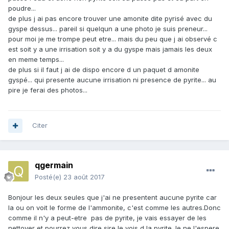
poudre...
de plus j ai pas encore trouver une amonite dite pyrisé avec du
gyspe dessus... pareil si quelqun a une photo je suis preneur...
pour moi je me trompe peut etre... mais du peu que j ai observé c
est soit y a une irrisation soit y a du gyspe mais jamais les deux
en meme temps...
de plus si il faut j ai de dispo encore d un paquet d amonite
gyspé... qui presente aucune irrisation ni presence de pyrite... au
pire je ferai des photos...
Citer
qgermain
Posté(e)
23 août 2017
Bonjour les deux seules que j'ai ne presentent aucune pyrite car
la ou on voit le forme de l'ammonite, c'est comme les autres.Donc
comme il n'y a peut-etre pas de pyrite, je vais essayer de les
nettoyer et pourrez vous dire sire le vois d la pyrite.Je ne l'espere