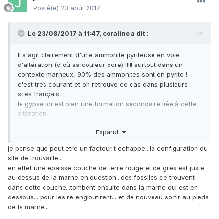
Posté(e)
23 août 2017
Le 23/08/2017 à 11:47,
coraline
a dit :
Il s'agit clairement d'une ammonite pyriteuse en voie
d'altération (d'où sa couleur ocre) !!!!! surtout dans un
contexte marneux, 90% des ammonites sont en pyrite !
c'est très courant et on retrouve ce cas dans plusieurs
sites français.
le gypse ici est bien une formation secondaire liée à cette
altération
Expand
Vous en avez déjà posté une précédemment !
je pense que peut etre un facteur t echappe...la configuration du
site de trouvaille...
en effet une epaisse couche de terre rouge et de gres est juste
au dessus de la marne en question...des fossiles ce trouvent
dans cette couche...tombent ensuite dans la marne qui est en
dessous... pour les re engloutirent... et de nouveau sortir au pieds
de la marne...