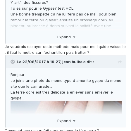
Y a-t'il des fissures?
Tu es sûr pour le Gypse? test HCL.
Une bonne trempette ça ne lui fera pas de mal, pour bien
ramollir la terre ou glaise? ensuite un brossage doux au
pinceau ou brosse à dents suivant la solidité avec une
goutte de liquide vaisselle.
Expand
jojo
Je voudrais essayer cette méthode mais pour me liquide vaisselle
, il faut le mettre sur l'échantillon puis frotter ?
Le 22/08/2017 à 19:27,
jean bulbe
a dit :
Bonjour
Je joins une photo du meme type d amonite gyspe du meme
site que le camarade...
La terre ocre est tres delicate a enlever sans enlever le
gyspe...
Expand
Comment avez vous fait pour enlever la tête ocre ?