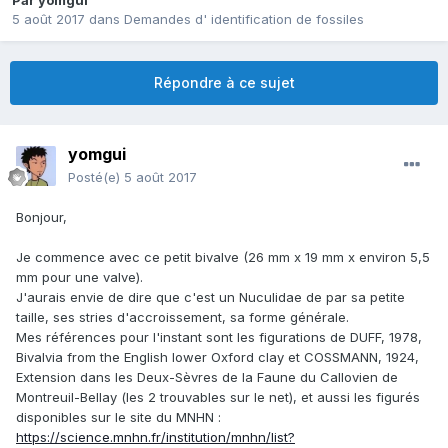
Par
yomgui
5 août 2017
dans
Demandes d' identification de fossiles
Répondre à ce sujet
yomgui
Posté(e)
5 août 2017
Bonjour,
Je commence avec ce petit bivalve (26 mm x 19 mm x environ 5,5
mm pour une valve).
J'aurais envie de dire que c'est un Nuculidae de par sa petite
taille, ses stries d'accroissement, sa forme générale.
Mes références pour l'instant sont les figurations de DUFF, 1978,
Bivalvia from the English lower Oxford clay et COSSMANN, 1924,
Extension dans les Deux-Sèvres de la Faune du Callovien de
Montreuil-Bellay (les 2 trouvables sur le net), et aussi les figurés
disponibles sur le site du MNHN :
https://science.mnhn.fr/institution/mnhn/list?