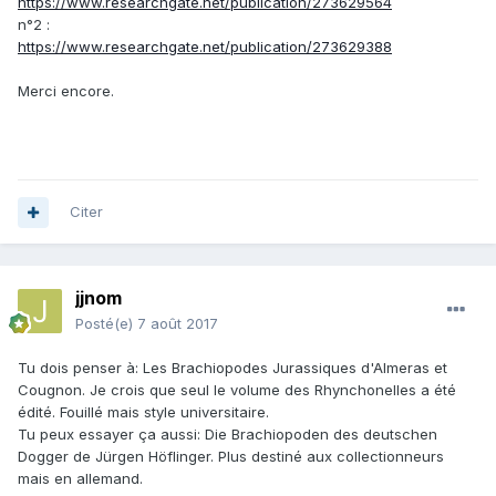
https://www.researchgate.net/publication/273629564
n°2 :
https://www.researchgate.net/publication/273629388
Merci encore.
Citer
jjnom
Posté(e)
7 août 2017
Tu dois penser à: Les Brachiopodes Jurassiques d'Almeras et
Cougnon. Je crois que seul le volume des Rhynchonelles a été
édité. Fouillé mais style universitaire.
Tu peux essayer ça aussi: Die Brachiopoden des deutschen
Dogger de Jürgen Höflinger. Plus destiné aux collectionneurs
mais en allemand.