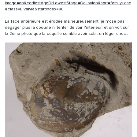
image=on&earliestAgeOrLowestStage=Callovien&sort=family+asc
&class=Bivalvia&startIndex=80
La face antérieure est érodée malheureusement, je n'ose pas
dégager plus la coquille ni tenter de voir l'intérieur, et on voit sur
la 2ème photo que la coquille semble avoir subit un léger choc :