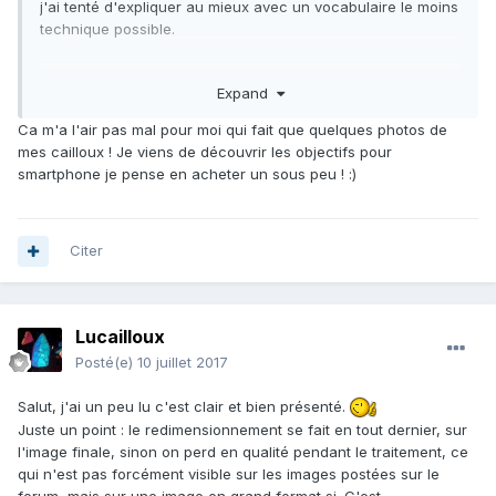
j'ai tenté d'expliquer au mieux avec un vocabulaire le moins
technique possible.
J'ai bien conscience qu'il y a bien d'autres moyens d'y
Expand
arriver, mais je ne voulais pas faire une bible juste donner
une petite approche
Ca m'a l'air pas mal pour moi qui fait que quelques photos de
mes cailloux ! Je viens de découvrir les objectifs pour
Je prends toutes remarques constructives et corrections de
smartphone je pense en acheter un sous peu ! :)
fautes
PDF de 434 Ko
Citer
http://hybodus.free.fr/photo/moyens_photographiques.
pdf
Lucailloux
Posté(e)
10 juillet 2017
Salut, j'ai un peu lu c'est clair et bien présenté.
Juste un point : le redimensionnement se fait en tout dernier, sur
l'image finale, sinon on perd en qualité pendant le traitement, ce
qui n'est pas forcément visible sur les images postées sur le