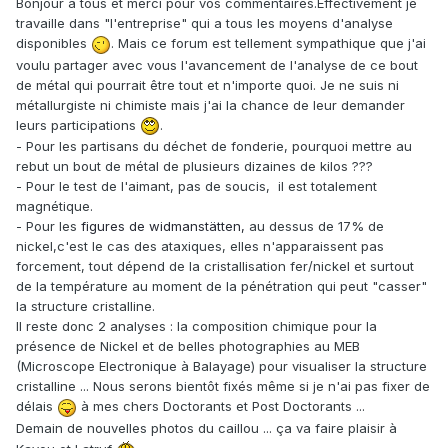
Bonjour a tous et merci pour vos commentaires.Effectivement je
travaille dans "l'entreprise" qui a tous les moyens d'analyse
disponibles
. Mais ce forum est tellement sympathique que j'ai
voulu partager avec vous l'avancement de l'analyse de ce bout
de métal qui pourrait être tout et n'importe quoi. Je ne suis ni
métallurgiste ni chimiste mais j'ai la chance de leur demander
leurs participations
.
- Pour les partisans du déchet de fonderie, pourquoi mettre au
rebut un bout de métal de plusieurs dizaines de kilos ???
- Pour le test de l'aimant, pas de soucis, il est totalement
magnétique.
- Pour les
figures de widmanstätten,
au dessus de 17% de
nickel,c'est le cas des ataxiques, elles n'apparaissent pas
forcement, tout dépend de la cristallisation fer/nickel et surtout
de la température au moment de la pénétration qui peut "casser"
la structure cristalline.
Il reste donc 2 analyses : la composition chimique pour la
présence de Nickel et de belles photographies au MEB
(Microscope Electronique à Balayage) pour visualiser la structure
cristalline ... Nous serons bientôt fixés même si je n'ai pas fixer de
délais
à mes chers Doctorants et Post Doctorants ...
Demain de nouvelles photos du caillou ... ça va faire plaisir à