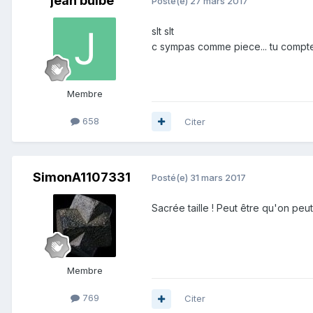
jean bulbe
Posté(e)
27 mars 2017
slt slt
c sympas comme piece... tu compte
Membre
658
Citer
SimonA1107331
Posté(e)
31 mars 2017
Sacrée taille ! Peut être qu'on peut
Membre
769
Citer