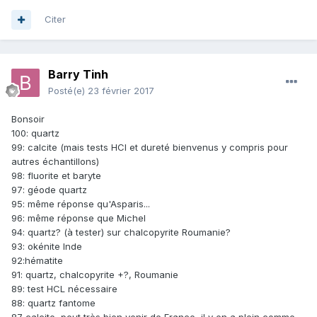
Citer
Barry Tinh
Posté(e)
23 février 2017
Bonsoir
100: quartz
99: calcite (mais tests HCl et dureté bienvenus y compris pour
autres échantillons)
98: fluorite et baryte
97: géode quartz
95: même réponse qu'Asparis...
96: même réponse que Michel
94: quartz? (à tester) sur chalcopyrite Roumanie?
93: okénite Inde
92:hématite
91: quartz, chalcopyrite +?, Roumanie
89: test HCL nécessaire
88: quartz fantome