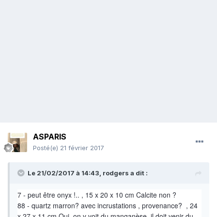
ASPARIS
Posté(e)
21 février 2017
Le 21/02/2017 à 14:43,
rodgers
a dit :
7 - peut être onyx !.. , 15 x 20 x 10 cm Calcite non ?
88 - quartz marron? avec incrustations , provenance? , 24
x 27 x 11 cm Oui, on y voit du manganèse, il doit venir du