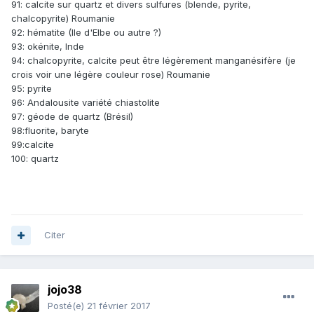
91: calcite sur quartz et divers sulfures (blende, pyrite,
chalcopyrite) Roumanie
92: hématite (Ile d'Elbe ou autre ?)
93: okénite, Inde
94: chalcopyrite, calcite peut être légèrement manganésifère (je
crois voir une légère couleur rose) Roumanie
95: pyrite
96: Andalousite variété chiastolite
97: géode de quartz (Brésil)
98:fluorite, baryte
99:calcite
100: quartz
Citer
jojo38
Posté(e)
21 février 2017