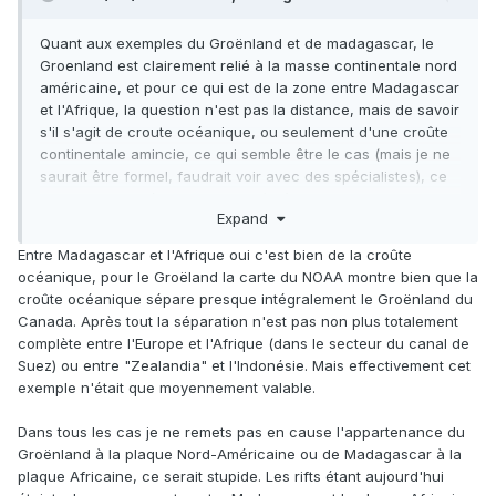
Quant aux exemples du Groënland et de madagascar, le
Groenland est clairement relié à la masse continentale nord
américaine, et pour ce qui est de la zone entre Madagascar
et l'Afrique, la question n'est pas la distance, mais de savoir
s'il s'agit de croute océanique, ou seulement d'une croûte
continentale amincie, ce qui semble être le cas (mais je ne
saurait être formel, faudrait voir avec des spécialistes), ce
qui relie donc géologiquement l'île à la masse continentale
Expand
africaine.
Entre Madagascar et l'Afrique oui c'est bien de la croûte
océanique, pour le Groëland la carte du NOAA montre bien que la
croûte océanique sépare presque intégralement le Groënland du
Canada. Après tout la séparation n'est pas non plus totalement
complète entre l'Europe et l'Afrique (dans le secteur du canal de
Suez) ou entre "Zealandia" et l'Indonésie. Mais effectivement cet
exemple n'était que moyennement valable.
Dans tous les cas je ne remets pas en cause l'appartenance du
Groënland à la plaque Nord-Américaine ou de Madagascar à la
plaque Africaine, ce serait stupide. Les rifts étant aujourd'hui