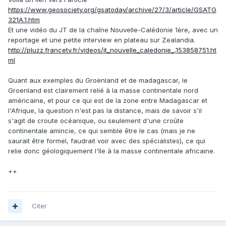
https://www.geosociety.org/gsatoday/archive/27/3/article/GSATG
321A.1.htm
Et une vidéo du JT de la chaîne Nouvelle-Calédonie 1ère, avec un
reportage et une petite interview en plateau sur Zealandia.
http://pluzz.francetv.fr/videos/jt_nouvelle_caledonie_,153858751.ht
ml
Quant aux exemples du Groënland et de madagascar, le
Groenland est clairement relié à la masse continentale nord
américaine, et pour ce qui est de la zone entre Madagascar et
l'Afrique, la question n'est pas la distance, mais de savoir s'il
s'agit de croute océanique, ou seulement d'une croûte
continentale amincie, ce qui semble être le cas (mais je ne
saurait être formel, faudrait voir avec des spécialistes), ce qui
relie donc géologiquement l'île à la masse continentale africaine.
++
Citer