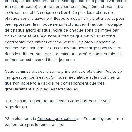
éteints, les mouvements entre Madagascar et la plaque Africaine
(ou est-africaine) sont de nouveau corrélés, même chose entre
le Groënland et l'Amérique du Nord. De plus les notions de
plaques sont relativement floues lorsque l'on s'y attarde, et pour
bien apprécier les mouvements tectoniques il faut tenir compte
de chaque micro-plaque, voire de chaque zone délimitée par
trois-quatre failles. Ajoutons à tout ça que savoir si un fond
continental très aminci et recouvert d'un plateau basaltique,
comme c'est souvent le cas au niveau des marges passives ou
dans les rifts en ouverture, comme une croûte continentale ou
océanique est assez difficile je pense.
Nous sommes d'accord sur le principal et c'était bien l'objet de
ma question, ce n'est qu'un buzz médiatique et les continents
que l'on apprend à l'école ne correspondent que très
grossièrement aux plaques tectoniques.
D'ailleurs merci pour la publication Jean François, je vais
regarder ça.
PS : voici donc la
fameuse publication
sur Zealandia, que je n'ai
pas encore pris le temps de lire.