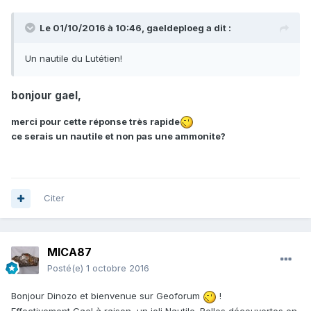
Le 01/10/2016 à 10:46,
gaeldeploeg
a dit :
Un nautile du Lutétien!
bonjour gael,
merci pour cette réponse très rapide
ce serais un nautile et non pas une ammonite?
Citer
MICA87
Posté(e)
1 octobre 2016
Bonjour Dinozo et bienvenue sur Geoforum
!
Effectivement Gael à raison, un joli Nautile. Belles découvertes en