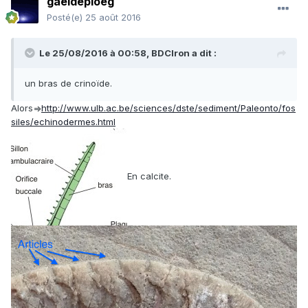
gaeldeploeg
Posté(e)
25 août 2016
Le 25/08/2016 à 00:58,
BDCIron
a dit :
un bras de crinoïde.
Alors=>
http://www.ulb.ac.be/sciences/dste/sediment/Paleonto/fos
siles/echinodermes.html
En calcite.