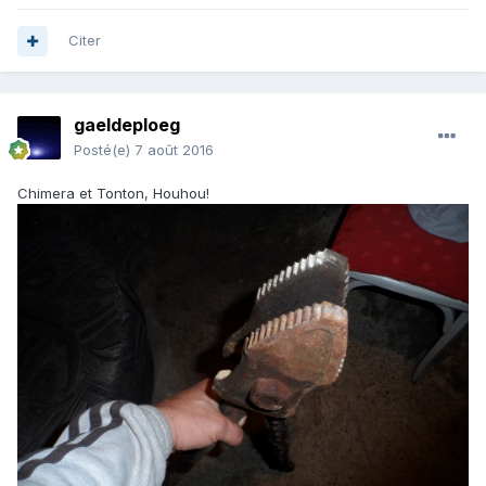
Citer
gaeldeploeg
Posté(e)
7 août 2016
Chimera et Tonton, Houhou!