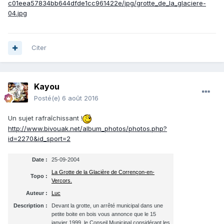
Citer
Kayou
Posté(e)
6 août 2016
Un sujet rafraîchissant !
http://www.bivouak.net/album_photos/photos.php?
id=2270&id_sport=2
Date :
25-09-2004
La Grotte de la Glacière de Corrençon-en-
Topo :
Vercors.
Auteur :
Luc
Description :
Devant la grotte, un arrêté municipal dans une
petite boite en bois vous annonce que le 15
janvier 1999, le Conseil Municipal considérant les