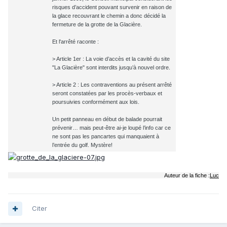
risques d’accident pouvant survenir en raison de
la glace recouvrant le chemin a donc décidé la
fermeture de la grotte de la Glacière.
Et l'arrêté raconte :
> Article 1er : La voie d’accès et la cavité du site
"La Glacière" sont interdits jusqu’à nouvel ordre.
> Article 2 : Les contraventions au présent arrêté
seront constatées par les procès-verbaux et
poursuivies conformément aux lois.
Un petit panneau en début de balade pourrait
prévenir… mais peut-être ai-je loupé l’info car ce
ne sont pas les pancartes qui manquaient à
l’entrée du golf. Mystère!
Auteur de la fiche :
Luc
Citer