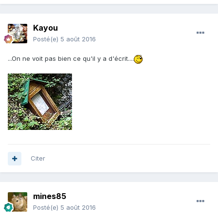
Kayou
Posté(e)
5 août 2016
...On ne voit pas bien ce qu'il y a d'écrit....
Citer
mines85
Posté(e)
5 août 2016