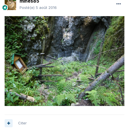
mines85
Posté(e)
5 août 2016
Citer