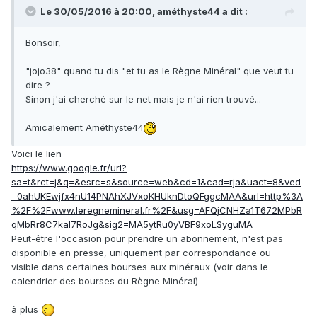
Le 30/05/2016 à 20:00,
améthyste44
a dit :
Bonsoir,
"jojo38" quand tu dis "et tu as le Règne Minéral" que veut tu
dire ?
Sinon j'ai cherché sur le net mais je n'ai rien trouvé...
Amicalement Améthyste44
Voici le lien
https://www.google.fr/url?
sa=t&rct=j&q=&esrc=s&source=web&cd=1&cad=rja&uact=8&ved
=0ahUKEwjfx4nU14PNAhXJVxoKHUknDtoQFggcMAA&url=http%3A
%2F%2Fwww.leregnemineral.fr%2F&usg=AFQjCNHZa1T672MPbR
qMbRr8C7kal7RoJg&sig2=MA5ytRu0yVBF9xoLSyguMA
Peut-être l'occasion pour prendre un abonnement, n'est pas
disponible en presse, uniquement par correspondance ou
visible dans certaines bourses aux minéraux (voir dans le
calendrier des bourses du Règne Minéral)
à plus