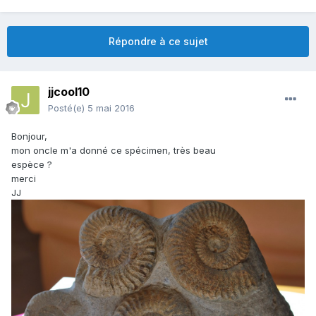
Répondre à ce sujet
jjcool10
Posté(e)
5 mai 2016
Bonjour,
mon oncle m'a donné ce spécimen, très beau
espèce ?
merci
JJ