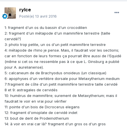
rylce
Posté(e)
13 avril 2016
1: fragment d'un os du bassin d'un crocodilien
2: fragment d'un métapode d'un mammifère terrestre (taille
cervidé?)
3: photo trop petite, un os d'un petit mammifère terrestre
4: métapode de rhino je pense. Mais, il faudrait voir les sections;
car en fonction de leurs formes ça pourrait être aussi de l'Equidé
(même si cet os ne ressemble pas à ce que L. Ginsburg a publié
pour A. aurelianense).
5: calcaneum de de Brachyodus onoideus (un classique)
6: apophyses d'un vertèbre dorsale pour Metaxytherium medium
7:fragment de côte d'un petit mammifère terrestre taille cervidé
8 et 9: astragales de cervidés
10: humérus de mammifère; surement de Metaxytherium; mais il
faudrait le voir en vrai pour vérifier
11: pointe d'un bois de Dicrocerus elegans
12: fragment d'omoplate de cervidé indet
13: bout de dent de Prodeinotherium
14: à voir en vrai car là? fragment d'un gros os d'un gros