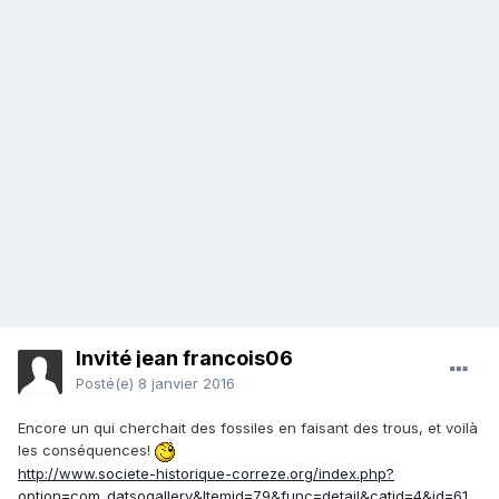
Invité jean francois06
Posté(e)
8 janvier 2016
Encore un qui cherchait des fossiles en faisant des trous, et voilà
les conséquences!
http://www.societe-historique-correze.org/index.php?
option=com_datsogallery&Itemid=79&func=detail&catid=4&id=61