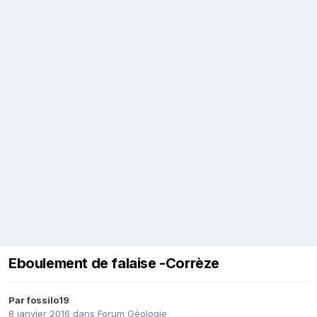
Eboulement de falaise -Corrèze
Par
fossilo19
8 janvier 2016
dans
Forum Géologie