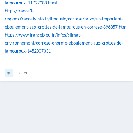
lamouroux_11727088.html
http://france3-
regions.francetvinfo.fr/limousin/correze/brive/un-important-
eboulement-aux-grottes-de-lamourous-en-correze-896857.html
https://www.francebleu.fr/infos/climat-
environnement/correze-enorme-eboulement-aux-grottes-de-
lamouroux-1452007331
Citer