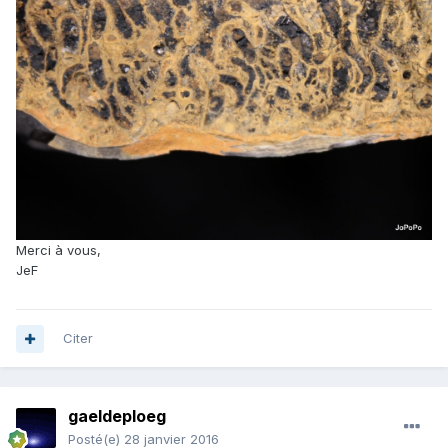
Merci à vous,
JeF
Citer
gaeldeploeg
Posté(e)
28 janvier 2016