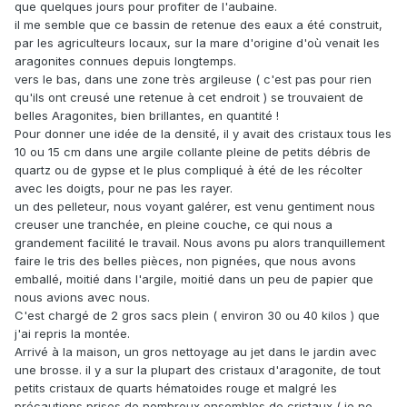
que quelques jours pour profiter de l'aubaine.
il me semble que ce bassin de retenue des eaux a été construit,
par les agriculteurs locaux, sur la mare d'origine d'où venait les
aragonites connues depuis longtemps.
vers le bas, dans une zone très argileuse ( c'est pas pour rien
qu'ils ont creusé une retenue à cet endroit ) se trouvaient de
belles Aragonites, bien brillantes, en quantité !
Pour donner une idée de la densité, il y avait des cristaux tous les
10 ou 15 cm dans une argile collante pleine de petits débris de
quartz ou de gypse et le plus compliqué à été de les récolter
avec les doigts, pour ne pas les rayer.
un des pelleteur, nous voyant galérer, est venu gentiment nous
creuser une tranchée, en pleine couche, ce qui nous a
grandement facilité le travail. Nous avons pu alors tranquillement
faire le tris des belles pièces, non pignées, que nous avons
emballé, moitié dans l'argile, moitié dans un peu de papier que
nous avions avec nous.
C'est chargé de 2 gros sacs plein ( environ 30 ou 40 kilos ) que
j'ai repris la montée.
Arrivé à la maison, un gros nettoyage au jet dans le jardin avec
une brosse. il y a sur la plupart des cristaux d'aragonite, de tout
petits cristaux de quarts hématoides rouge et malgré les
précautions prises de nombreux ensembles de cristaux ( je ne