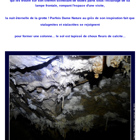
qui les trouve sur son chemin scintillant de toutes parts sous l'éclairage de sa
lampe frontale,
rompant l'espace d'une
visite,
la nuit éternelle de la grotte ! Parfois Dame Nature au grès de son inspiration
fait que
stalagmites et stalactites se rejoignent
pour former une colonne... le sol est tapissé de choux fleurs de calcite...