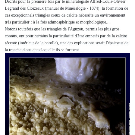
Décrits pour la première fois par le minéralogiste Alfred-Louis-Olivier
Legrand des Cloizeaux (manuel de Minéralogie - 1874), la formation de
ces
exceptionnels triangles creux de calcite nécessite un environnement
très particulier : à la fois athmosphérique et morphologique...
Notons toutefois que les triangles de l'Aguzou, parmis les plus gros
connus, ont pour certains la particularité d'être empatés par de la calcite
récente
(intérieur de la corolle), une des explications serait l'épaisseur de
la tranche d'eau dans laquelle ils se forment...