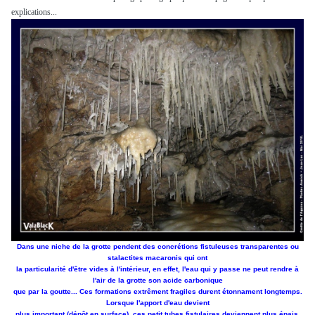
explications...
Dans une niche de la grotte pendent des concrétions fistuleuses transparentes ou
stalactites macaronis qui ont
la particularité d'être vides à l'intérieur, en effet, l'eau qui y passe ne peut rendre à
l'air de la grotte son acide carbonique
que par la goutte... Ces formations extrêment fragiles durent étonnament longtemps.
Lorsque l'apport d'eau devient
plus important (dépôt en surface), ces petit tubes fistulaires deviennent plus épais,