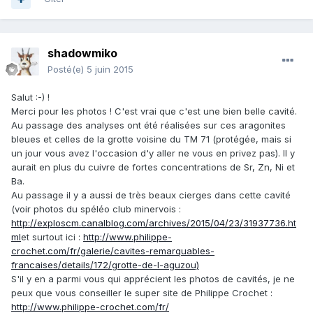
shadowmiko
Posté(e)
5 juin 2015
Salut :-) !
Merci pour les photos ! C'est vrai que c'est une bien belle cavité.
Au passage des analyses ont été réalisées sur ces aragonites
bleues et celles de la grotte voisine du TM 71 (protégée, mais si
un jour vous avez l'occasion d'y aller ne vous en privez pas). Il y
aurait en plus du cuivre de fortes concentrations de Sr, Zn, Ni et
Ba.
Au passage il y a aussi de très beaux cierges dans cette cavité
(voir photos du spéléo club minervois :
http://exploscm.canalblog.com/archives/2015/04/23/31937736.ht
ml
et surtout ici :
http://www.philippe-
crochet.com/fr/galerie/cavites-remarquables-
francaises/details/172/grotte-de-l-aguzou)
S'il y en a parmi vous qui apprécient les photos de cavités, je ne
peux que vous conseiller le super site de Philippe Crochet :
http://www.philippe-crochet.com/fr/