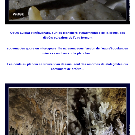
Oeufs au plat et nénuphars, sur les planchers stalagmitiques de la grotte, des
dépôts calcaires de l'eau forment
souvent des gours ou microgours. Ils naissent sous l'action de l'eau s'écoulant en
minces couches sur le plancher...
Les oeufs au plat qui se trouvent au dessus, sont des amorces de stalagmites qui
continuent de croître...