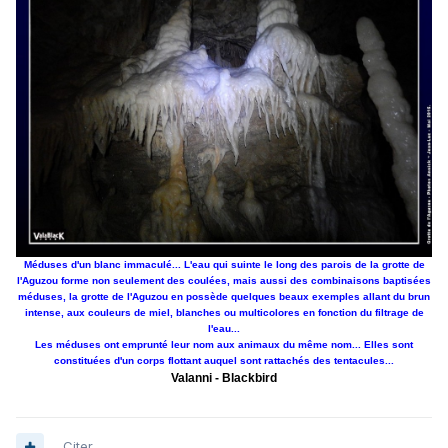
Méduses d'un blanc immaculé... L'eau qui suinte le long des parois de la grotte de
l'Aguzou forme non seulement des coulées, mais aussi des combinaisons baptisées
méduses, la grotte de l'Aguzou en possède quelques beaux exemples allant du brun
intense, aux couleurs de miel, blanches ou multicolores en fonction du filtrage de
l'eau...
Les méduses ont emprunté leur nom aux animaux du même nom... Elles sont
constituées d'un corps flottant auquel sont rattachés des tentacules...
Valanni - Blackbird
Citer