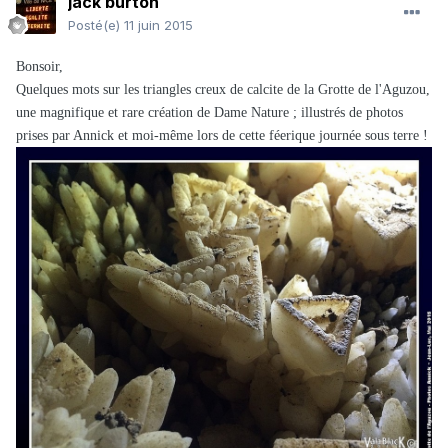
jack burton
Posté(e)
11 juin 2015
Bonsoir,
Quelques mots sur les triangles creux de calcite de la Grotte de l'Aguzou,
une magnifique et rare création de Dame Nature ; illustrés
de photos
prises par Annick et moi-même lors de cette féerique journée sous terre !