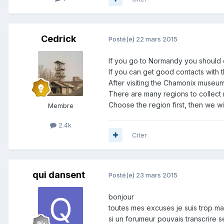
Cedrick
Posté(e)
22 mars 2015
If you go to Normandy you should co
If you can get good contacts with 
After visiting the Chamonix museum,
There are many regions to collect m
Choose the region first, then we wil
Membre
2.4k
Citer
qui dansent
Posté(e)
23 mars 2015
bonjour
toutes mes excuses je suis trop mauv
si un forumeur pouvais transcrire s