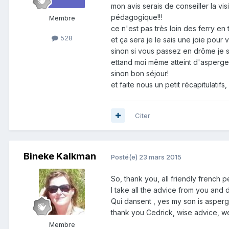
mon avis serais de conseiller la vi
pédagogique!!!
Membre
ce n'est pas très loin des ferry e
528
et ça sera je le sais une joie pour v
sinon si vous passez en drôme je se
ettand moi même atteint d'asperger
sinon bon séjour!
et faite nous un petit récapitulatifs
Citer
Bineke Kalkman
Posté(e)
23 mars 2015
So, thank you, all friendly french p
I take all the advice from you and d
Qui dansent , yes my son is asperg
thank you Cedrick, wise advice, we 
Membre