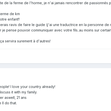
site de la ferme de l'horme, je n'ai jamais rencontrer de passionnés p
n terme de km
otre enfant!!
rais ravis de faire le guide (j'ai une traductrice en la personne de 
 je pense pouvoir communiquer avec votre fils..au moins sur certain
, ça servira surement à d'autres!
eople! I love your country already!
iscuss it with my family.
er aswell, 21 ans
ll do that.