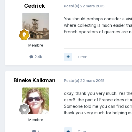
Cedrick
Posté(e)
22 mars 2015
You should perhaps consider a vis
where collecting is much easier than
French operators of quarries are no
Membre
2.4k
Citer
Bineke Kalkman
Posté(e)
22 mars 2015
okay, thank you very much. Yes the 
esor6, the part of France does nt ma
Someone told me you can find som
thank you very much for helping m
Membre
7
Citer