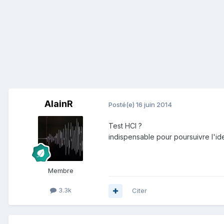
AlainR
Posté(e)
16 juin 2014
Test HCl ?
indispensable pour poursuivre l'iden
Membre
3.3k
Citer