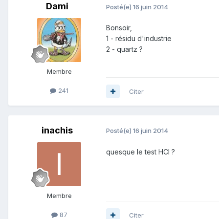
Dami
Posté(e)
16 juin 2014
Bonsoir,
1 - résidu d'industrie
2 - quartz ?
Membre
241
Citer
inachis
Posté(e)
16 juin 2014
quesque le test HCI ?
Membre
87
Citer