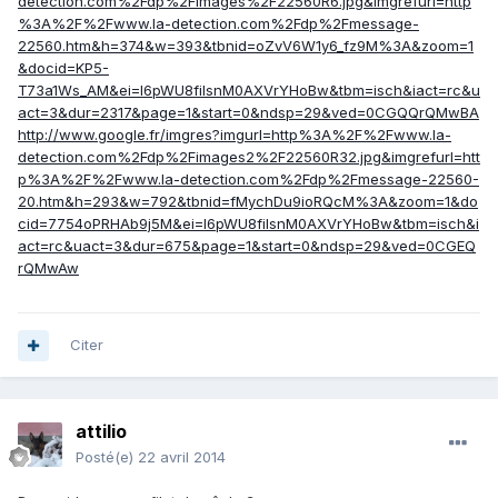
detection.com%2Fdp%2Fimages%2F22560R6.jpg&imgrefurl=http
%3A%2F%2Fwww.la-detection.com%2Fdp%2Fmessage-
22560.htm&h=374&w=393&tbnid=oZvV6W1y6_fz9M%3A&zoom=1
&docid=KP5-
T73a1Ws_AM&ei=I6pWU8fiIsnM0AXVrYHoBw&tbm=isch&iact=rc&u
act=3&dur=2317&page=1&start=0&ndsp=29&ved=0CGQQrQMwBA
http://www.google.fr/imgres?imgurl=http%3A%2F%2Fwww.la-
detection.com%2Fdp%2Fimages2%2F22560R32.jpg&imgrefurl=htt
p%3A%2F%2Fwww.la-detection.com%2Fdp%2Fmessage-22560-
20.htm&h=293&w=792&tbnid=fMychDu9ioRQcM%3A&zoom=1&do
cid=7754oPRHAb9j5M&ei=I6pWU8fiIsnM0AXVrYHoBw&tbm=isch&i
act=rc&uact=3&dur=675&page=1&start=0&ndsp=29&ved=0CGEQ
rQMwAw
Citer
attilio
Posté(e)
22 avril 2014