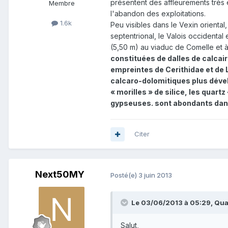
présentent des affleurements très ét
Membre
l'abandon des exploitations.
1.6k
Peu visibles dans le Vexin oriental,
septentrional, le Valois occidental
(5,50 m) au viaduc de Comelle et à 
constituées de dalles de calcair
empreintes de Cerithidae et de
calcaro-dolomitiques plus dével
« morilles » de silice, les quar
gypseuses. sont abondants dans 
Citer
Next50MY
Posté(e)
3 juin 2013
Le 03/06/2013 à 05:29, Quate
Salut,