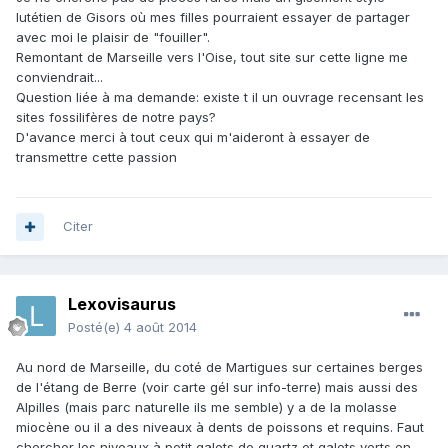
lutétien de Gisors où mes filles pourraient essayer de partager
avec moi le plaisir de "fouiller".
Remontant de Marseille vers l'Oise, tout site sur cette ligne me
conviendrait...
Question liée à ma demande: existe t il un ouvrage recensant les
sites fossilifères de notre pays?
D'avance merci à tout ceux qui m'aideront à essayer de
transmettre cette passion
Citer
Lexovisaurus
Posté(e)
4 août 2014
Au nord de Marseille, du coté de Martigues sur certaines berges
de l'étang de Berre (voir carte gél sur info-terre) mais aussi des
Alpilles (mais parc naturelle ils me semble) y a de la molasse
miocène ou il a des niveaux à dents de poissons et requins. Faut
chercher les niveaux à petit galets de quartz et galets verts en