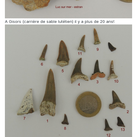
A Gisors (carrière de sable lutétien) il y a plus de 20 ans!: