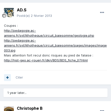
AD.S
Posté(e)
2 février 2013
Coupes :
http://pedagogie.ac-
amiens.fr/svt/lithotheque/circuit_baiesomme/geologie.php
http://pedagogie.ac-
amiens.fr/svt/lithotheque/circuit_baiesomme/pages/images/image
003.jpg
Mais attention fort recul donc risques au pied de falaise :
http://hist-geo.ac-rouen.fr/dkn/BDS/BDS_fiche_07.html
Citer
1 year later...
Christophe B