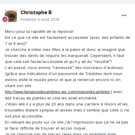
Christophe B
Posté(e)
4 août 2014
Merci pour la rapidité de la réponse!
Est ce que ce site est facilement accessible (avec des enfants de
7 et 9 ans)?
Je cherche à initier mes filles à la paleo et donc ai imaginé que
trouver des dents de requins les marquerait. Cependant, il faut
que celà soit facile/accessible et qu'il y ait du "résultat"!
L'an passé, nous avions "ramasssé" des morceaux d'ardoises
(grâce aux indications d'un passionné de Trilobites dont nous
avions visité le musée perso et que je remercie encore ici en
citant son site
) avec
http://www.lamaisonducambrien.wix.com/maisonducambrien
des traces de plantes et cela les avait enchanté.
J'étais allé il y a plus de 20 ans dans une carrière à Gisors et les
trouvailles étaient sympas et aisées mais il semble que celle ci ne
soit plus accessible.
En relisant les posts sur ce site j'ai l'impression que ça ne va pas
le faire: difficile de trouver et accès risqué..
Je ne cherche pas de pièces rares mais un gisèment style