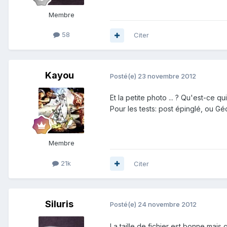
Membre
58
Citer
Kayou
Posté(e)
23 novembre 2012
Et la petite photo ... ? Qu'est-ce qui
Pour les tests: post épinglé, ou G
Membre
21k
Citer
Siluris
Posté(e)
24 novembre 2012
La taille de fichier est bonne mais