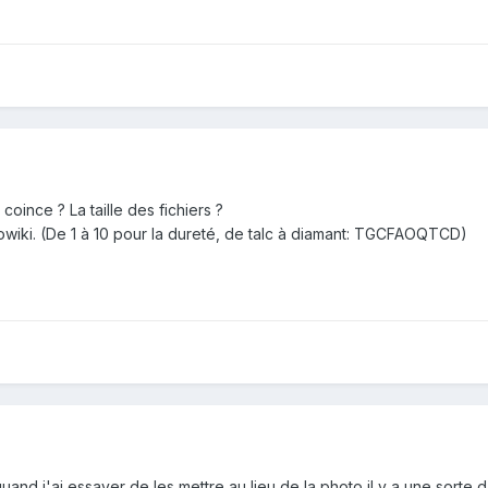
 coince ? La taille des fichiers ?
éowiki. (De 1 à 10 pour la dureté, de talc à diamant: TGCFAOQTCD)
 quand j'ai essayer de les mettre au lieu de la photo il y a une sorte