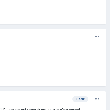
Auteur
 d'URL géante qui apparait est-ce que c'est normal.