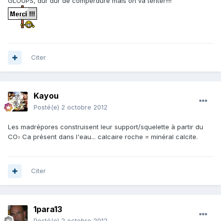
GLOUPS, dur dur de comperdure mais on va tenter!!!!
Citer
Kayou
Posté(e)
2 octobre 2012
Les madrépores construisent leur support/squelette à partir du
CO
Ca présent dans l'eau... calcaire roche = minéral calcite.
3
Citer
1para13
Posté(e)
2 octobre 2012