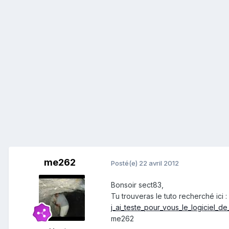
me262
Posté(e)
22 avril 2012
Bonsoir sect83,
Tu trouveras le tuto recherché ici :
j_ai_teste_pour_vous_le_logiciel_d
me262