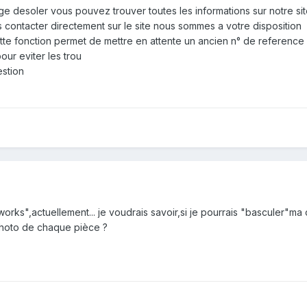
ge desoler vous pouvez trouver toutes les informations sur notre si
contacter directement sur le site nous sommes a votre disposition
tte fonction permet de mettre en attente un ancien n° de referenc
our eviter les trou
estion
orks",actuellement... je voudrais savoir,si je pourrais "basculer"ma col
 photo de chaque pièce ?