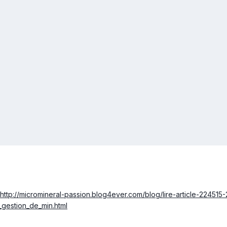
http://micromineral-passion.blog4ever.com/blog/lire-article-224515
e_gestion_de_min.html