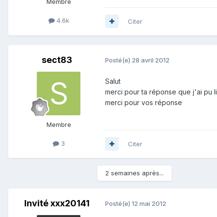
Membre
4.6k
Citer
sect83
Posté(e)
28 avril 2012
Salut
merci pour ta réponse que j'ai pu l
merci pour vos réponse
Membre
3
Citer
2 semaines après...
Invité xxx20141
Posté(e)
12 mai 2012