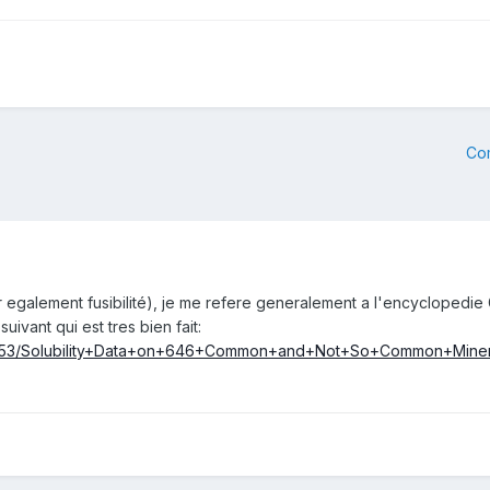
Co
eur egalement fusibilité), je me refere generalement a l'encyclopedie
uivant qui est tres bien fait:
hp/553/Solubility+Data+on+646+Common+and+Not+So+Common+Miner