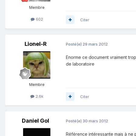
Membre
602
Citer
Lionel-R
Posté(e)
29 mars 2012
Enorme ce document vraiment trop, m
de laboratoire
Membre
2.6k
Citer
Daniel Gol
Posté(e)
30 mars 2012
Référence intéressante mais à ne p