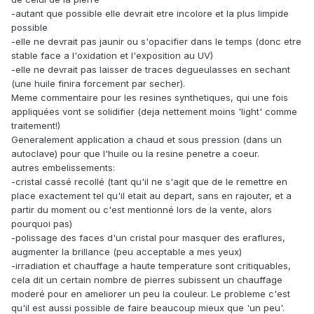
-autant que possible elle devrait etre incolore et la plus limpide
possible
-elle ne devrait pas jaunir ou s'opacifier dans le temps (donc etre
stable face a l'oxidation et l'exposition au UV)
-elle ne devrait pas laisser de traces degueulasses en sechant
(une huile finira forcement par secher).
Meme commentaire pour les resines synthetiques, qui une fois
appliquées vont se solidifier (deja nettement moins 'light' comme
traitement!)
Generalement application a chaud et sous pression (dans un
autoclave) pour que l'huile ou la resine penetre a coeur.
autres embelissements:
-cristal cassé recollé (tant qu'il ne s'agit que de le remettre en
place exactement tel qu'il etait au depart, sans en rajouter, et a
partir du moment ou c'est mentionné lors de la vente, alors
pourquoi pas)
-polissage des faces d'un cristal pour masquer des eraflures,
augmenter la brillance (peu acceptable a mes yeux)
-irradiation et chauffage a haute temperature sont critiquables,
cela dit un certain nombre de pierres subissent un chauffage
moderé pour en ameliorer un peu la couleur. Le probleme c'est
qu'il est aussi possible de faire beaucoup mieux que 'un peu'.